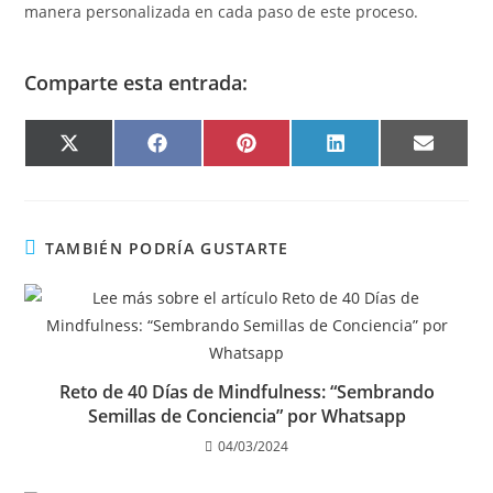
manera personalizada en cada paso de este proceso.
Comparte esta entrada:
X
F
P
L
E
(
A
I
I
M
T
C
N
N
A
W
E
T
K
I
I
B
E
E
L
T
O
R
D
T
O
E
I
E
K
S
N
TAMBIÉN PODRÍA GUSTARTE
R
T
)
Reto de 40 Días de Mindfulness: “Sembrando
Semillas de Conciencia” por Whatsapp
04/03/2024