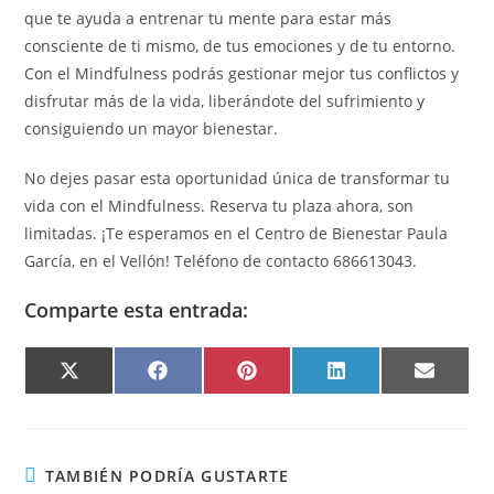
que te ayuda a entrenar tu mente para estar más
consciente de ti mismo, de tus emociones y de tu entorno.
Con el Mindfulness podrás gestionar mejor tus conflictos y
disfrutar más de la vida, liberándote del sufrimiento y
consiguiendo un mayor bienestar.
No dejes pasar esta oportunidad única de transformar tu
vida con el Mindfulness. Reserva tu plaza ahora, son
limitadas. ¡Te esperamos en el Centro de Bienestar Paula
García, en el Vellón! Teléfono de contacto 686613043.
Comparte esta entrada:
X
F
P
L
E
(
A
I
I
M
T
C
N
N
A
W
E
T
K
I
I
B
E
E
L
T
O
R
D
T
O
E
I
E
K
S
N
TAMBIÉN PODRÍA GUSTARTE
R
T