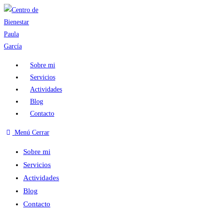
Ir
al
contenido
Sobre mi
Servicios
Actividades
Blog
Contacto
Menú
Cerrar
Sobre mi
Servicios
Actividades
Blog
Contacto